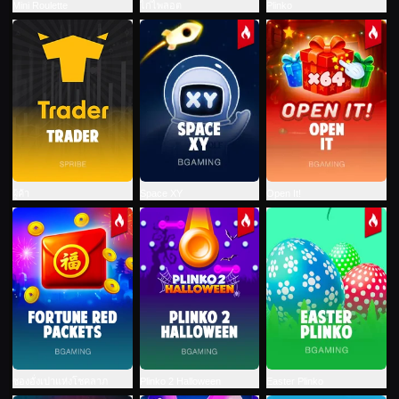
Mini Roulette
ไก่ไพลอต
Plinko
ผู้ค้า
Space XY
Open It!
ซองอั่งเปาแห่งโชคลาภ
Plinko 2 Halloween
Easter Plinko