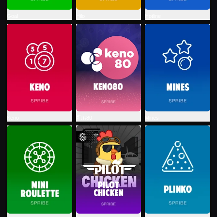
Goal
Hilo
Hotline
Keno
คีโน80
Mines