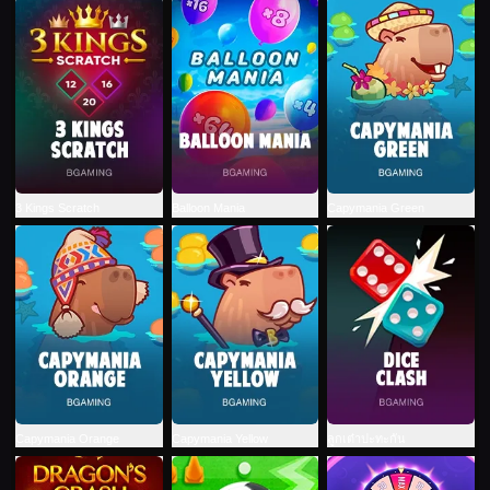
3 Kings Scratch
Balloon Mania
Capymania Green
Capymania Orange
Capymania Yellow
ลูกเต๋าปะทะกัน