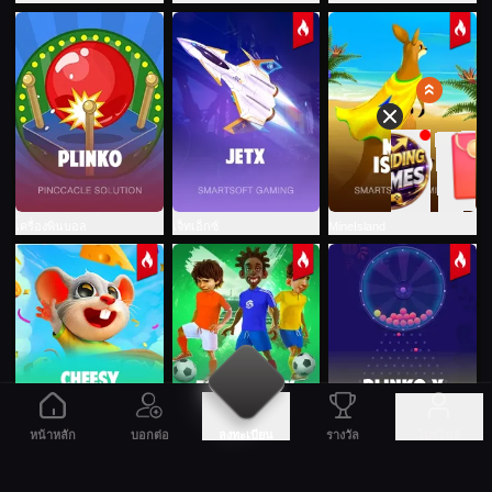
เครื่องพินบอล
เจ็ทเอ็กซ์
MineIsland
หน้าหลัก
บอกต่อ
รางวัล
โปรไฟล์
ลงทะเบียน
ถนนที่เต็มไปด้วยชีส
FootballX
PlinkoX