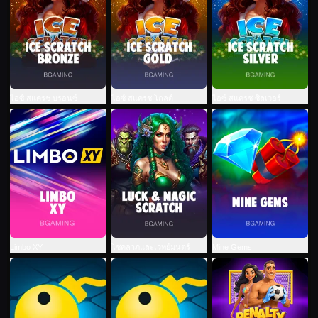
ไอซ์ สแครช บรอนซ์
ไอซ์ สแครช โกลด์
ไอซ์ สแครช ซิลเวอร์
Limbo XY
โชคลาภและเวทย์มนตร์
Mine Gems